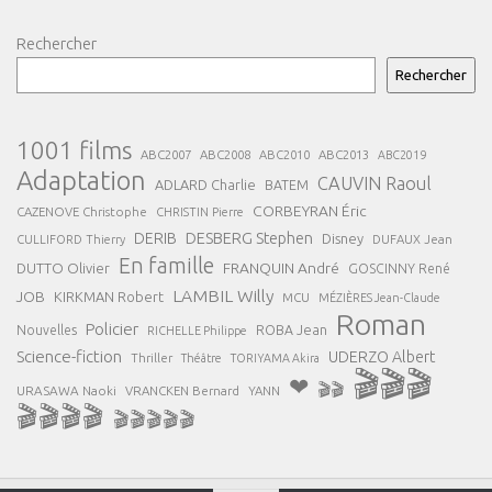
Rechercher
Rechercher
1001 films
ABC2007
ABC2008
ABC2013
ABC2010
ABC2019
Adaptation
CAUVIN Raoul
ADLARD Charlie
BATEM
CORBEYRAN Éric
CAZENOVE Christophe
CHRISTIN Pierre
DESBERG Stephen
DERIB
Disney
DUFAUX Jean
CULLIFORD Thierry
En famille
FRANQUIN André
DUTTO Olivier
GOSCINNY René
LAMBIL Willy
JOB
KIRKMAN Robert
MCU
MÉZIÈRES Jean-Claude
Roman
Policier
ROBA Jean
Nouvelles
RICHELLE Philippe
Science-fiction
UDERZO Albert
Thriller
Théâtre
TORIYAMA Akira
🎬🎬🎬
❤
🎬🎬
URASAWA Naoki
VRANCKEN Bernard
YANN
🎬🎬🎬🎬
🎬🎬🎬🎬🎬