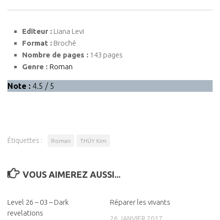
Editeur :
Liana Levi
Format :
Broché
Nombre de pages :
143 pages
Genre :
Roman
Note :
4.5 / 5
Étiquettes :
Roman
THÚY Kim
VOUS AIMEREZ AUSSI...
Level 26 – 03 – Dark
0
Réparer les vivants
0
revelations
26 JANVIER 2017