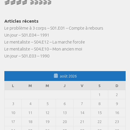
🎬🎬🎬🎬
🎬🎬🎬🎬🎬
Articles récents
Le problème à 3 corps – S01.E01 – Compte à rebours
Un jour – S01.E04 – 1991
Le mentaliste – S04.E12 – La marche forcée
Le mentaliste – S04.E10 – Mon ancien moi
Un jour – S01.E03 – 1990
août 2026
L
M
M
J
V
S
D
1
2
3
4
5
6
7
8
9
10
11
12
13
14
15
16
17
18
19
20
21
22
23