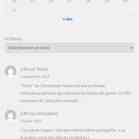
24
25
26
27
28
29
30
31
« Avr
Archives
2JM
sur
Tenet
1 septembre 2023
"Tenet" de Christopher Nolan est une prouesse
cinématographique qui repousse les limites du genre. Ce film
complexe et captivant mélange…
2JM
sur
Uncharted
14 août 2023
« Sic parvis magna » est une citation latine qui signifie : « La
grandeur vient des débuts modestes ».…