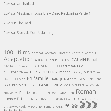
2JM
sur
Uncharted
2JM
sur
Mission: Impossible – Dead Reckoning Partie 1
2JM
sur
The Raid
2JM
sur
Sisu : de l’or et du sang
1001 films
ABC2007
ABC2008
ABC2013
ABC2010
ABC2019
Adaptation
CAUVIN Raoul
ADLARD Charlie
BATEM
CORBEYRAN Éric
CAZENOVE Christophe
CHRISTIN Pierre
DESBERG Stephen
DERIB
Disney
DUFAUX Jean
CULLIFORD Thierry
En famille
FRANQUIN André
DUTTO Olivier
GOSCINNY René
LAMBIL Willy
JOB
KIRKMAN Robert
MCU
MÉZIÈRES Jean-Claude
Roman
Policier
ROBA Jean
Nouvelles
RICHELLE Philippe
Science-fiction
UDERZO Albert
Thriller
Théâtre
TORIYAMA Akira
🎬🎬🎬
❤
🎬🎬
URASAWA Naoki
VRANCKEN Bernard
YANN