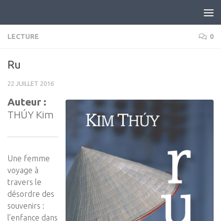
Skip to content
LECTURE
0
Ru
22 JUILLET 2016
Auteur :
THÚY Kim
Une femme
voyage à
travers le
désordre des
souvenirs :
l’enfance dans