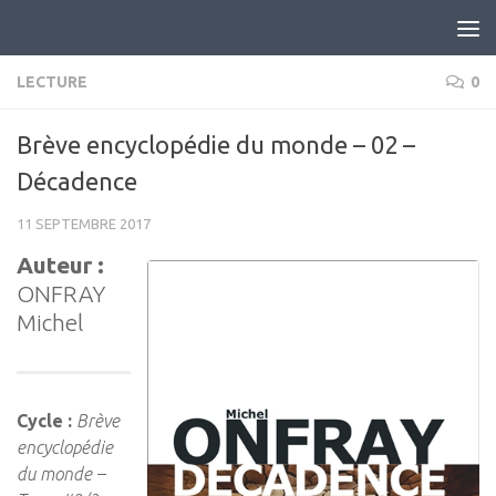
Skip to content
LECTURE
0
Brève encyclopédie du monde – 02 –
Décadence
11 SEPTEMBRE 2017
Auteur :
ONFRAY
Michel
Cycle :
Brève
encyclopédie
du monde –