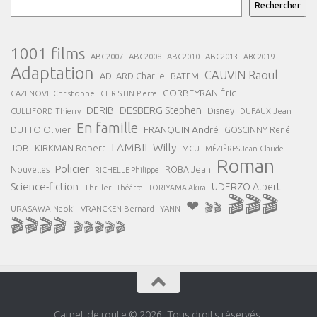
Rechercher
1001 films
ABC2007
ABC2008
ABC2013
ABC2010
ABC2019
Adaptation
CAUVIN Raoul
ADLARD Charlie
BATEM
CORBEYRAN Éric
CAZENOVE Christophe
CHRISTIN Pierre
DESBERG Stephen
DERIB
Disney
DUFAUX Jean
CULLIFORD Thierry
En famille
FRANQUIN André
DUTTO Olivier
GOSCINNY René
LAMBIL Willy
JOB
KIRKMAN Robert
MCU
MÉZIÈRES Jean-Claude
Roman
Policier
ROBA Jean
Nouvelles
RICHELLE Philippe
Science-fiction
UDERZO Albert
Thriller
Théâtre
TORIYAMA Akira
🎬🎬🎬
❤
🎬🎬
URASAWA Naoki
VRANCKEN Bernard
YANN
🎬🎬🎬🎬
🎬🎬🎬🎬🎬
Carnet de route © 2026. Tous droits réservés.