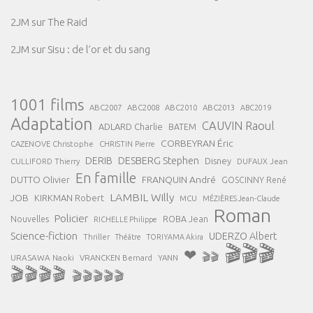
2JM
sur
The Raid
2JM
sur
Sisu : de l’or et du sang
1001 films
ABC2007
ABC2008
ABC2013
ABC2010
ABC2019
Adaptation
CAUVIN Raoul
ADLARD Charlie
BATEM
CORBEYRAN Éric
CAZENOVE Christophe
CHRISTIN Pierre
DESBERG Stephen
DERIB
Disney
DUFAUX Jean
CULLIFORD Thierry
En famille
FRANQUIN André
DUTTO Olivier
GOSCINNY René
LAMBIL Willy
JOB
KIRKMAN Robert
MCU
MÉZIÈRES Jean-Claude
Roman
Policier
ROBA Jean
Nouvelles
RICHELLE Philippe
Science-fiction
UDERZO Albert
Thriller
Théâtre
TORIYAMA Akira
🎬🎬🎬
❤
🎬🎬
URASAWA Naoki
VRANCKEN Bernard
YANN
🎬🎬🎬🎬
🎬🎬🎬🎬🎬