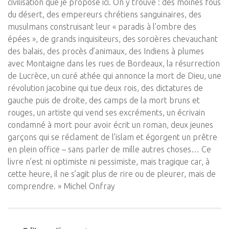
civilisation que je propose ici. On y trouve : des moines fous
du désert, des empereurs chrétiens sanguinaires, des
musulmans construisant leur « paradis à l’ombre des
épées », de grands inquisiteurs, des sorcières chevauchant
des balais, des procès d’animaux, des Indiens à plumes
avec Montaigne dans les rues de Bordeaux, la résurrection
de Lucrèce, un curé athée qui annonce la mort de Dieu, une
révolution jacobine qui tue deux rois, des dictatures de
gauche puis de droite, des camps de la mort bruns et
rouges, un artiste qui vend ses excréments, un écrivain
condamné à mort pour avoir écrit un roman, deux jeunes
garçons qui se réclament de l’islam et égorgent un prêtre
en plein office – sans parler de mille autres choses… Ce
livre n’est ni optimiste ni pessimiste, mais tragique car, à
cette heure, il ne s’agit plus de rire ou de pleurer, mais de
comprendre. » Michel Onfray