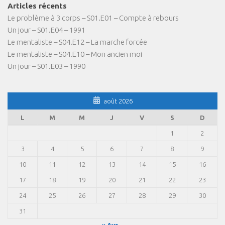
Articles récents
Le problème à 3 corps – S01.E01 – Compte à rebours
Un jour – S01.E04 – 1991
Le mentaliste – S04.E12 – La marche forcée
Le mentaliste – S04.E10 – Mon ancien moi
Un jour – S01.E03 – 1990
août 2026
L
M
M
J
V
S
D
1
2
3
4
5
6
7
8
9
10
11
12
13
14
15
16
17
18
19
20
21
22
23
24
25
26
27
28
29
30
31