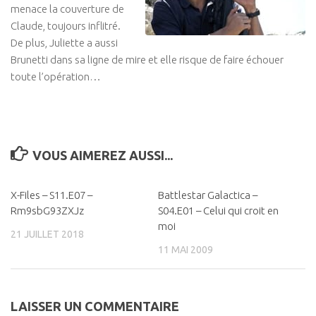
menace la couverture de
Claude, toujours inflitré.
De plus, Juliette a aussi
Brunetti dans sa ligne de mire et elle risque de faire échouer
toute l’opération…
VOUS AIMEREZ AUSSI...
X-Files – S11.E07 –
0
Battlestar Galactica –
0
Rm9sbG93ZXJz
S04.E01 – Celui qui croit en
moi
21 JUILLET 2018
11 MAI 2009
LAISSER UN COMMENTAIRE