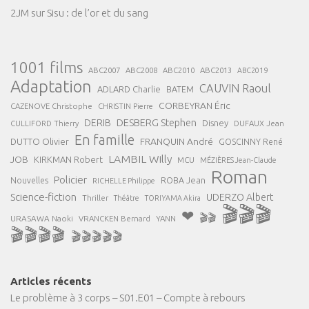
2JM
sur
Sisu : de l’or et du sang
1001 films
ABC2007
ABC2008
ABC2013
ABC2010
ABC2019
Adaptation
CAUVIN Raoul
ADLARD Charlie
BATEM
CORBEYRAN Éric
CAZENOVE Christophe
CHRISTIN Pierre
DESBERG Stephen
DERIB
Disney
DUFAUX Jean
CULLIFORD Thierry
En famille
FRANQUIN André
DUTTO Olivier
GOSCINNY René
LAMBIL Willy
JOB
KIRKMAN Robert
MCU
MÉZIÈRES Jean-Claude
Roman
Policier
ROBA Jean
Nouvelles
RICHELLE Philippe
Science-fiction
UDERZO Albert
Thriller
Théâtre
TORIYAMA Akira
🎬🎬🎬
❤
🎬🎬
URASAWA Naoki
VRANCKEN Bernard
YANN
🎬🎬🎬🎬
🎬🎬🎬🎬🎬
Articles récents
Le problème à 3 corps – S01.E01 – Compte à rebours