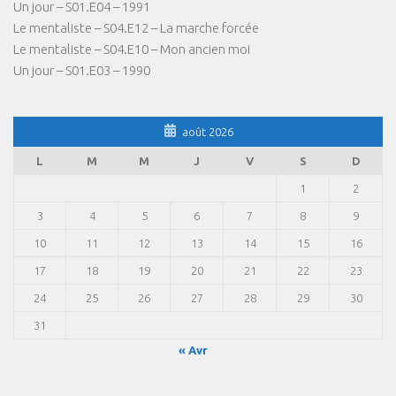
Un jour – S01.E04 – 1991
Le mentaliste – S04.E12 – La marche forcée
Le mentaliste – S04.E10 – Mon ancien moi
Un jour – S01.E03 – 1990
août 2026
L
M
M
J
V
S
D
1
2
3
4
5
6
7
8
9
10
11
12
13
14
15
16
17
18
19
20
21
22
23
24
25
26
27
28
29
30
31
« Avr