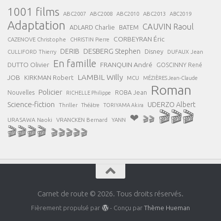
1001 films
ABC2007
ABC2008
ABC2013
ABC2010
ABC2019
Adaptation
CAUVIN Raoul
ADLARD Charlie
BATEM
CORBEYRAN Éric
CAZENOVE Christophe
CHRISTIN Pierre
DESBERG Stephen
DERIB
Disney
DUFAUX Jean
CULLIFORD Thierry
En famille
FRANQUIN André
DUTTO Olivier
GOSCINNY René
LAMBIL Willy
JOB
KIRKMAN Robert
MCU
MÉZIÈRES Jean-Claude
Roman
Policier
ROBA Jean
Nouvelles
RICHELLE Philippe
Science-fiction
UDERZO Albert
Thriller
Théâtre
TORIYAMA Akira
🎬🎬🎬
❤
🎬🎬
URASAWA Naoki
VRANCKEN Bernard
YANN
🎬🎬🎬🎬
🎬🎬🎬🎬🎬
Carnet de route © 2026. Tous droits réservés.
Fièrement propulsé par
- Conçu par
Thème Hueman