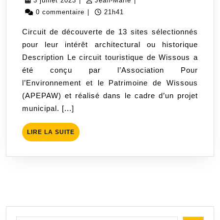
3 juillet 2023
|
Jean-Marie
|
de
juillet
Marie
0 commentaire
|
21h41
Wissous
2023
Circuit de découverte de 13 sites sélectionnés
en
pour leur intérêt architectural ou historique
Hurepoix
Description Le circuit touristique de Wissous a
été conçu par l’Association Pour
l’Environnement et le Patrimoine de Wissous
(APEPAW) et réalisé dans le cadre d’un projet
municipal. [...]
LIRE
LIRE LA SUITE
LA
SUITE
Rechercher