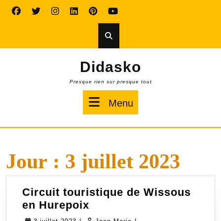
Skip
to
content
Didasko
Presque rien sur presque tout
Menu
Menu
Jour :
3 juillet 2023
Circuit touristique de Wissous
Circuit
en Hurepoix
touristique
3
Jean-