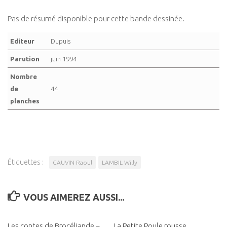
Pas de résumé disponible pour cette bande dessinée.
Editeur
Dupuis
Parution
juin 1994
Nombre
de
44
planches
Étiquettes :
CAUVIN Raoul
LAMBIL Willy
VOUS AIMEREZ AUSSI...
Les contes de Brocéliande –
0
La Petite Poule rousse
0