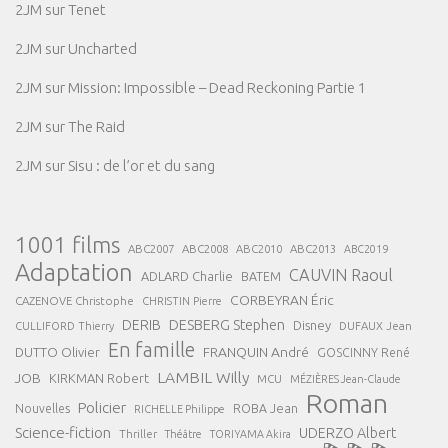
2JM
sur
Tenet
2JM
sur
Uncharted
2JM
sur
Mission: Impossible – Dead Reckoning Partie 1
2JM
sur
The Raid
2JM
sur
Sisu : de l’or et du sang
1001 films
ABC2007
ABC2008
ABC2013
ABC2010
ABC2019
Adaptation
CAUVIN Raoul
ADLARD Charlie
BATEM
CORBEYRAN Éric
CAZENOVE Christophe
CHRISTIN Pierre
DESBERG Stephen
DERIB
Disney
DUFAUX Jean
CULLIFORD Thierry
En famille
FRANQUIN André
DUTTO Olivier
GOSCINNY René
LAMBIL Willy
JOB
KIRKMAN Robert
MCU
MÉZIÈRES Jean-Claude
Roman
Policier
ROBA Jean
Nouvelles
RICHELLE Philippe
Science-fiction
UDERZO Albert
Thriller
Théâtre
TORIYAMA Akira