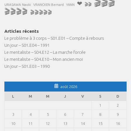
🎬🎬🎬
❤
🎬🎬
URASAWA Naoki
VRANCKEN Bernard
YANN
🎬🎬🎬🎬
🎬🎬🎬🎬🎬
Articles récents
Le problème à 3 corps – S01.E01 – Compte à rebours
Un jour – S01.E04 – 1991
Le mentaliste – S04.E12 – La marche forcée
Le mentaliste – S04.E10 – Mon ancien moi
Un jour – S01.E03 – 1990
août 2026
L
M
M
J
V
S
D
1
2
3
4
5
6
7
8
9
10
11
12
13
14
15
16