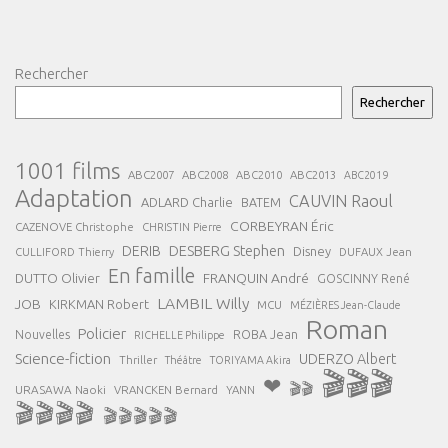
Rechercher
Rechercher
1001 films
ABC2007
ABC2008
ABC2013
ABC2010
ABC2019
Adaptation
CAUVIN Raoul
ADLARD Charlie
BATEM
CORBEYRAN Éric
CAZENOVE Christophe
CHRISTIN Pierre
DESBERG Stephen
DERIB
Disney
DUFAUX Jean
CULLIFORD Thierry
En famille
FRANQUIN André
DUTTO Olivier
GOSCINNY René
LAMBIL Willy
JOB
KIRKMAN Robert
MCU
MÉZIÈRES Jean-Claude
Roman
Policier
ROBA Jean
Nouvelles
RICHELLE Philippe
Science-fiction
UDERZO Albert
Thriller
Théâtre
TORIYAMA Akira
🎬🎬🎬
❤
🎬🎬
URASAWA Naoki
VRANCKEN Bernard
YANN
🎬🎬🎬🎬
🎬🎬🎬🎬🎬