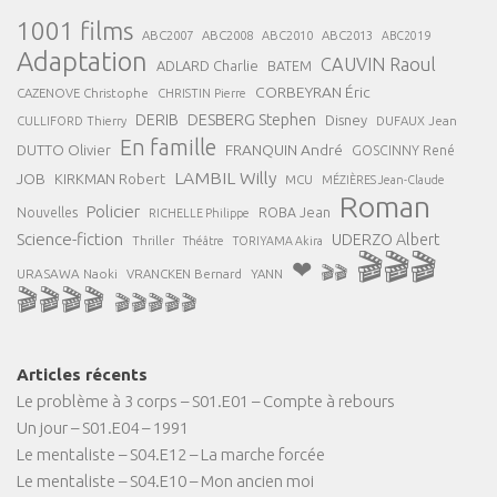
1001 films
ABC2007
ABC2008
ABC2013
ABC2010
ABC2019
Adaptation
CAUVIN Raoul
ADLARD Charlie
BATEM
CORBEYRAN Éric
CAZENOVE Christophe
CHRISTIN Pierre
DESBERG Stephen
DERIB
Disney
DUFAUX Jean
CULLIFORD Thierry
En famille
FRANQUIN André
DUTTO Olivier
GOSCINNY René
LAMBIL Willy
JOB
KIRKMAN Robert
MCU
MÉZIÈRES Jean-Claude
Roman
Policier
ROBA Jean
Nouvelles
RICHELLE Philippe
Science-fiction
UDERZO Albert
Thriller
Théâtre
TORIYAMA Akira
🎬🎬🎬
❤
🎬🎬
URASAWA Naoki
VRANCKEN Bernard
YANN
🎬🎬🎬🎬
🎬🎬🎬🎬🎬
Articles récents
Le problème à 3 corps – S01.E01 – Compte à rebours
Un jour – S01.E04 – 1991
Le mentaliste – S04.E12 – La marche forcée
Le mentaliste – S04.E10 – Mon ancien moi