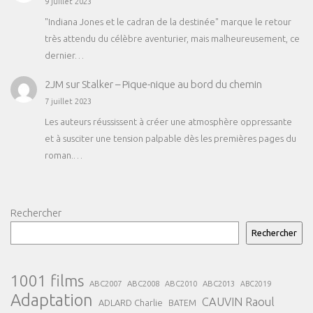
9 juillet 2023
"Indiana Jones et le cadran de la destinée" marque le retour
très attendu du célèbre aventurier, mais malheureusement, ce
dernier…
2JM
sur
Stalker – Pique-nique au bord du chemin
7 juillet 2023
Les auteurs réussissent à créer une atmosphère oppressante
et à susciter une tension palpable dès les premières pages du
roman.…
Rechercher
Rechercher
1001 films
ABC2007
ABC2008
ABC2013
ABC2010
ABC2019
Adaptation
CAUVIN Raoul
ADLARD Charlie
BATEM