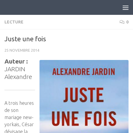
Skip to content
LECTURE
0
Juste une fois
25 NOVEMBRE 2014
Auteur :
JARDIN
Alexandre
A trois heures
de son
mariage new-
yorkais, César
dévisage la