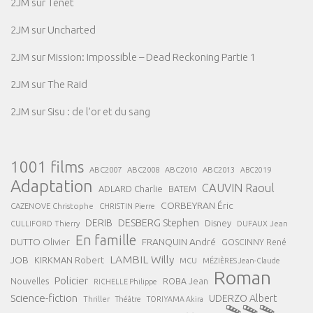
2JM
sur
Tenet
2JM
sur
Uncharted
2JM
sur
Mission: Impossible – Dead Reckoning Partie 1
2JM
sur
The Raid
2JM
sur
Sisu : de l’or et du sang
1001 films
ABC2007
ABC2008
ABC2013
ABC2010
ABC2019
Adaptation
CAUVIN Raoul
ADLARD Charlie
BATEM
CORBEYRAN Éric
CAZENOVE Christophe
CHRISTIN Pierre
DESBERG Stephen
DERIB
Disney
DUFAUX Jean
CULLIFORD Thierry
En famille
FRANQUIN André
DUTTO Olivier
GOSCINNY René
LAMBIL Willy
JOB
KIRKMAN Robert
MCU
MÉZIÈRES Jean-Claude
Roman
Policier
ROBA Jean
Nouvelles
RICHELLE Philippe
Science-fiction
UDERZO Albert
Thriller
Théâtre
TORIYAMA Akira