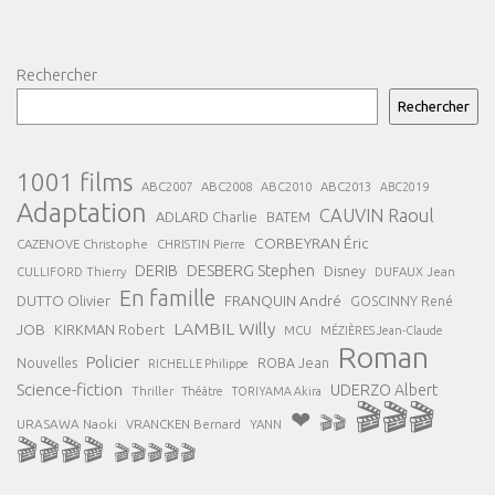
Rechercher
Rechercher
1001 films
ABC2007
ABC2008
ABC2013
ABC2010
ABC2019
Adaptation
CAUVIN Raoul
ADLARD Charlie
BATEM
CORBEYRAN Éric
CAZENOVE Christophe
CHRISTIN Pierre
DESBERG Stephen
DERIB
Disney
DUFAUX Jean
CULLIFORD Thierry
En famille
FRANQUIN André
DUTTO Olivier
GOSCINNY René
LAMBIL Willy
JOB
KIRKMAN Robert
MCU
MÉZIÈRES Jean-Claude
Roman
Policier
ROBA Jean
Nouvelles
RICHELLE Philippe
Science-fiction
UDERZO Albert
Thriller
Théâtre
TORIYAMA Akira
🎬🎬🎬
❤
🎬🎬
URASAWA Naoki
VRANCKEN Bernard
YANN
🎬🎬🎬🎬
🎬🎬🎬🎬🎬