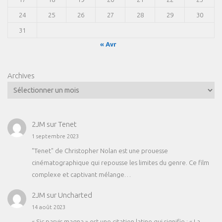
24
25
26
27
28
29
30
31
« Avr
Archives
2JM
sur
Tenet
1 septembre 2023
"Tenet" de Christopher Nolan est une prouesse
cinématographique qui repousse les limites du genre. Ce film
complexe et captivant mélange…
2JM
sur
Uncharted
14 août 2023
« Sic parvis magna » est une citation latine qui signifie : « La