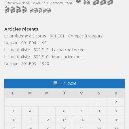
🎬🎬🎬
❤
🎬🎬
URASAWA Naoki
VRANCKEN Bernard
YANN
🎬🎬🎬🎬
🎬🎬🎬🎬🎬
Articles récents
Le problème à 3 corps – S01.E01 – Compte à rebours
Un jour – S01.E04 – 1991
Le mentaliste – S04.E12 – La marche forcée
Le mentaliste – S04.E10 – Mon ancien moi
Un jour – S01.E03 – 1990
août 2026
L
M
M
J
V
S
D
1
2
3
4
5
6
7
8
9
10
11
12
13
14
15
16
17
18
19
20
21
22
23