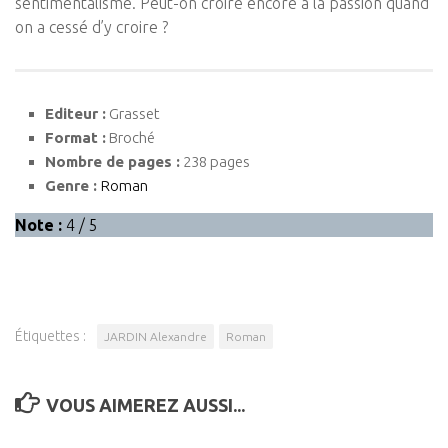
sentimentalisme. Peut-on croire encore à la passion quand
on a cessé d’y croire ?
Editeur :
Grasset
Format :
Broché
Nombre de pages :
238 pages
Genre :
Roman
Note :
4 / 5
Étiquettes :
JARDIN Alexandre
Roman
VOUS AIMEREZ AUSSI...