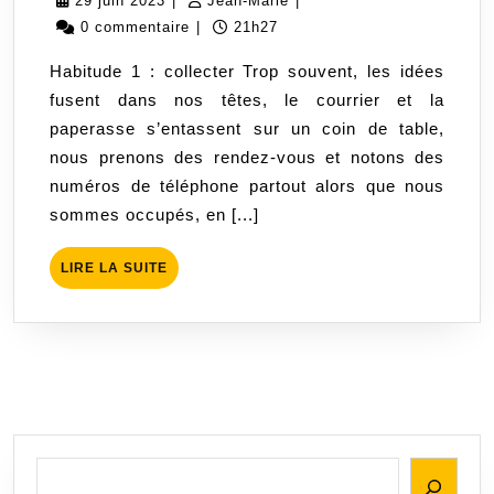
29 juin 2023
|
Jean-Marie
|
habitud
juin
Marie
0 commentaire
|
21h27
de
2023
Habitude 1 : collecter Trop souvent, les idées
la
fusent dans nos têtes, le courrier et la
méthod
paperasse s’entassent sur un coin de table,
Zen
nous prenons des rendez-vous et notons des
to
numéros de téléphone partout alors que nous
Done
sommes occupés, en [...]
de
Leo
LIRE
LIRE LA SUITE
Babaut
LA
SUITE
Rechercher