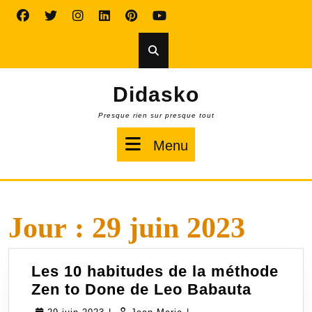
Skip
to
content
Didasko
Presque rien sur presque tout
Menu
Menu
Jour :
29 juin 2023
Les 10 habitudes de la méthode
Les
Zen to Done de Leo Babauta
10
29
Jean-